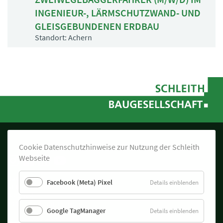
INGENIEUR-, LÄRMSCHUTZWAND- UND
GLEISGEBUNDENEN ERDBAU
Standort: Achern
Cookie Datenschutzhinweise zur Nutzung der Schleith
Webseite
Hauptsitz
Facebook (Meta) Pixel
für
Details einblenden
SCHLEITH GmbH Baugesellschaft
Faceboo
Bleiche 4
(Meta)
79761 Waldshut-Tiengen
Google TagManager
Pixel
für
Details einblenden
Tel:
+49 7751 887-0
Google