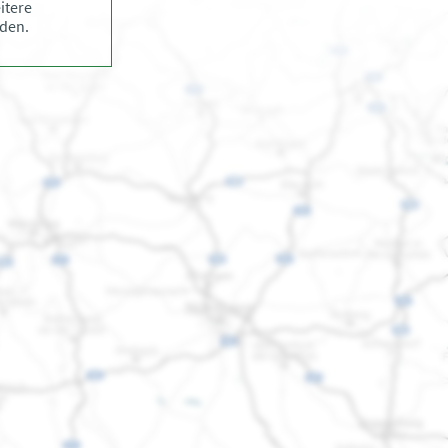
itere
den.