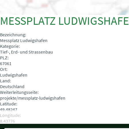
MESSPLATZ LUDWIGSHAF
Bezeichnung:
Messplatz Ludwigshafen
Kategorie:
Tief-, Erd- und Strassenbau
PLZ:
67061
Ort:
Ludwigshafen
Land:
Deutschland
Weiterleitungsseite:
projekte/messplatz-ludwigshafen
Latitude:
49.48247
Longitude:
8.43776