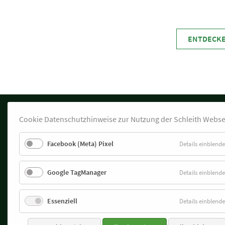
ENTDECKE
Cookie Datenschutzhinweise zur Nutzung der Schleith Webse
Facebook (Meta) Pixel
Details einblend
Hauptsitz
SCHLEITH GmbH Baugesellschaft
Bleiche 4
Google TagManager
Details einblend
79761 Waldshut-Tiengen
Tel:
+49 7751 887-0
Fax: +49 7751 887-833
Essenziell
Details einblend
info@schleith.de